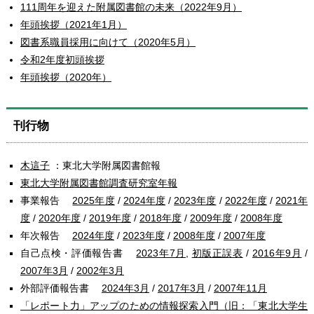
111周年を迎えた附属図書館の未来（2022年9月）
年頭挨拶（2021年1月）
図書系職員採用に向けて（2020年5月）
令和2年度初頭挨拶
年頭挨拶（2020年）
刊行物
木這子
：東北大学附属図書館報
東北大学附属図書館調査研究室年報
事業報告
2025年度
/
2024年度
/
2023年度
/
2022年度
/
2021年
度
/
2020年度
/
2019年度
/
2018年度
/
2009年度
/
2008年度
年次報告
2024年度
/
2023年度
/
2008年度
/
2007年度
自己点検・評価報告書
2023年7月
,
初版正誤表
/
2016年9月
/
2007年3月
/
2002年3月
外部評価報告書
2024年3月
/
2017年3月
/
2007年11月
「レポート力」アップのための情報探索入門（旧：「東北大学生