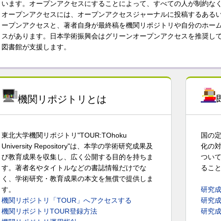
います。オープンアクセスにすることによって、すべての人が制約な
オープンアクセスには、オープンアクセスジャーナルに投稿するある
ープンアクセスと、著者自身が最終稿を機関リポジトリや自分のホー
スがあります。日本学術振興会はグリーンオープンアクセスを推奨し
図書館が支援します。
機関リポジトリとは
東北大学機関リポジトリ"TOUR:TOhoku
国の
University Repository"は、本学の学術研究成果及
化の
び教育成果を収集し、広く公開する目的を持ちま
ついて
す。著者名やタイトルなどの書誌情報だけでな
るこ
く、学術研究・教育成果の本文を無償で提供しま
す。
研究
機関リポジトリ「TOUR」へアクセスする
研究
機関リポジトリTOUR登録方法
研究成