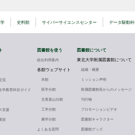
大学
史料館
サイバーサイエンスセンター
データ駆動科
ト
図書館を使う
図書館について
東北大学附属図書館について
総合利用案内
各館ウェブサイト
組織・概要
本館
ミッション声明
交流
医学分館
附属図書館長からのメッセージ
全学教育科目ガイド
北青葉山分館
刊行物
工学分館
プロモーションビデオ
ス支援
農学分館
図書館キャラクター
講習
よくある質問
図書館グッズ