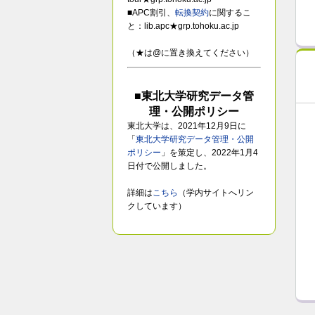
■APC割引、
転換契約
に関するこ
と：lib.apc★grp.tohoku.ac.jp
（★は@に置き換えてください）
■東北大学研究データ管
理・公開ポリシー
東北大学は、2021年12月9日に
「
東北大学研究データ管理・公開
ポリシー
」を策定し、2022年1月4
日付で公開しました。
詳細は
こちら
（学内サイトへリン
クしています）