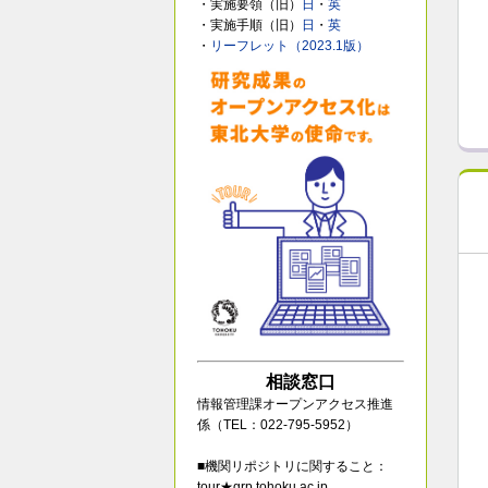
・実施要領（旧）
日
・
英
・実施手順（旧）
日
・
英
・
リーフレット（2023.1版）
相談窓口
情報管理課オープンアクセス推進
係（TEL：022-795-5952）
■機関リポジトリに関すること：
tour★grp.tohoku.ac.jp