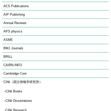
ACS Publications
AIP Publishing
Annual Reviews
APS physics
ASME
BMJ Journals
BRILL
CAIRN.INFO
Cambridge Core
CiNii（国立情報学研究所）
 -CiNii Books
 -CiNii Dissertations
 -CiNii Research