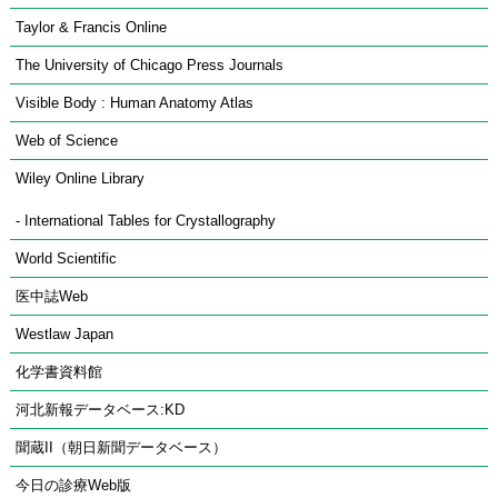
Taylor & Francis Online
The University of Chicago Press Journals
Visible Body : Human Anatomy Atlas
Web of Science
Wiley Online Library
World Scientific
医中誌Web
Westlaw Japan
化学書資料館
河北新報データベース:KD
聞蔵II（朝日新聞データベース）
今日の診療Web版