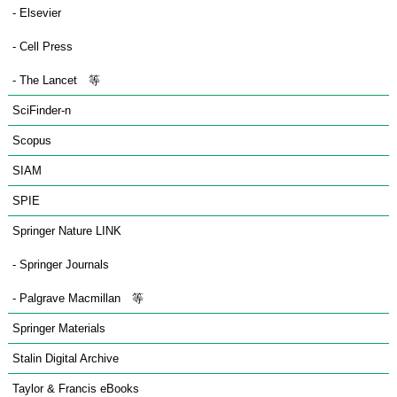
- Elsevier
- Cell Press
- The Lancet　等
SciFinder-n
Scopus
SIAM
SPIE
Springer Nature LINK
- Springer Journals
- Palgrave Macmillan　等
Springer Materials
Stalin Digital Archive
Taylor & Francis eBooks