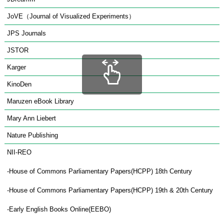
JoVE（Journal of Visualized Experiments）
JPS Journals
JSTOR
Karger
KinoDen
Maruzen eBook Library
scrollable
Mary Ann Liebert
Nature Publishing
NII-REO
-House of Commons Parliamentary Papers(HCPP) 18th Century
-House of Commons Parliamentary Papers(HCPP) 19th & 20th Century
-Early English Books Online(EEBO)