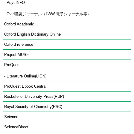
- PsycINFO
- Ovid購読ジャーナル（LWW 電子ジャーナル等）
Oxford Academic
Oxford English Dictionary Online
Oxford reference
Project MUSE
ProQuest
- Literature Online(LION)
ProQuest Ebook Central
Rockefeller University Press(RUP)
Royal Society of Chemistry(RSC)
Science
ScienceDirect