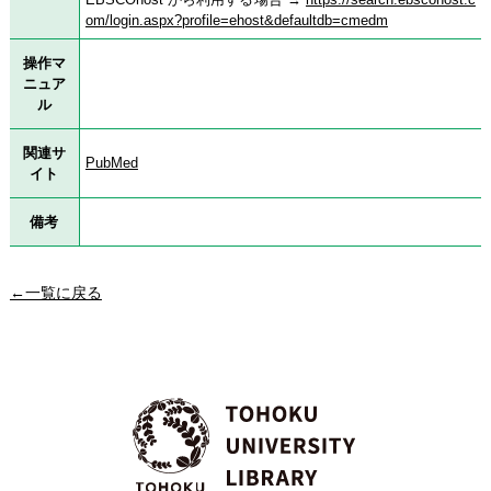
om/login.aspx?profile=ehost&defaultdb=cmedm
操作マ
ニュア
ル
関連サ
PubMed
イト
備考
←一覧に戻る