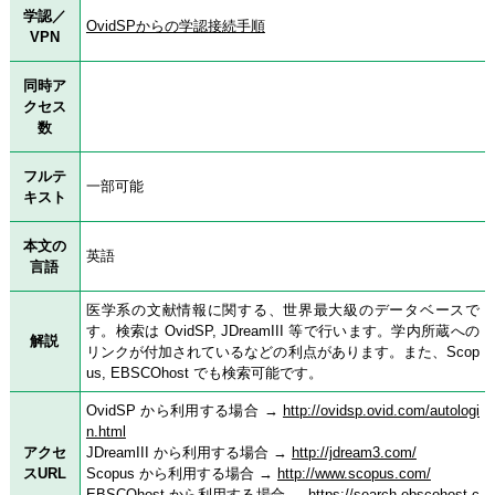
学認／
OvidSPからの学認接続手順
VPN
同時ア
クセス
数
フルテ
一部可能
キスト
本文の
英語
言語
医学系の文献情報に関する、世界最大級のデータベースで
す。検索は OvidSP, JDreamIII 等で行います。学内所蔵への
解説
リンクが付加されているなどの利点があります。また、Scop
us, EBSCOhost でも検索可能です。
OvidSP から利用する場合 →
http://ovidsp.ovid.com/autologi
n.html
アクセ
JDreamIII から利用する場合 →
http://jdream3.com/
スURL
Scopus から利用する場合 →
http://www.scopus.com/
EBSCOhost から利用する場合 →
https://search.ebscohost.c