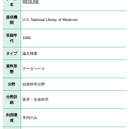
MEDLINE
名
提供機
U.S. National Library of Medicine
関
収録年
1946-
代
タイプ
論文検索
資料形
データベース
態
分野
自然科学分野
分野詳
医学・生命科学
細
利用環
学内のみ
境