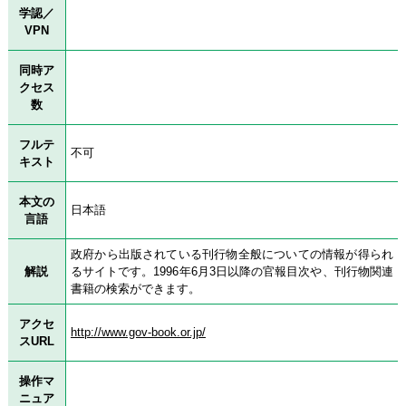
学認／
VPN
同時ア
クセス
数
フルテ
不可
キスト
本文の
日本語
言語
政府から出版されている刊行物全般についての情報が得られ
解説
るサイトです。1996年6月3日以降の官報目次や、刊行物関連
書籍の検索ができます。
アクセ
http://www.gov-book.or.jp/
スURL
操作マ
ニュア