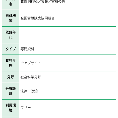
政府刊行物／官報／官報公告
名
提供機
全国官報販売協同組合
関
収録年
代
タイプ
専門資料
資料形
ウェブサイト
態
分野
社会科学分野
分野詳
法律・政治
細
利用環
フリー
境