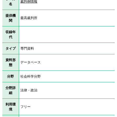
裁判例情報
名
提供機
最高裁判所
関
収録年
代
タイプ
専門資料
資料形
データベース
態
分野
社会科学分野
分野詳
法律・政治
細
利用環
フリー
境