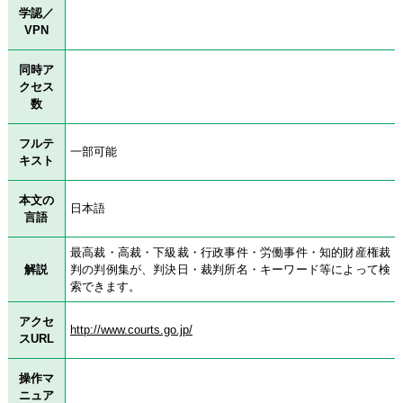
学認／
VPN
同時ア
クセス
数
フルテ
一部可能
キスト
本文の
日本語
言語
最高裁・高裁・下級裁・行政事件・労働事件・知的財産権裁
解説
判の判例集が、判決日・裁判所名・キーワード等によって検
索できます。
アクセ
http://www.courts.go.jp/
スURL
操作マ
ニュア