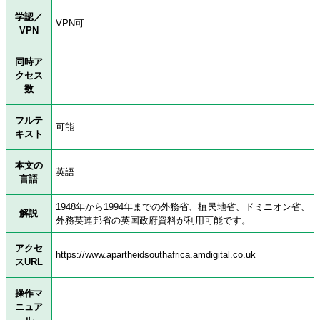
学認／
VPN可
VPN
同時ア
クセス
数
フルテ
可能
キスト
本文の
英語
言語
1948年から1994年までの外務省、植民地省、ドミニオン省、
解説
外務英連邦省の英国政府資料が利用可能です。
アクセ
https://www.apartheidsouthafrica.amdigital.co.uk
スURL
操作マ
ニュア