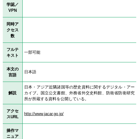
学認／
VPN
同時ア
クセス
数
フルテ
一部可能
キスト
本文の
日本語
言語
日本・アジア近隣諸国等の歴史資料に関するデジタル・アー
解説
カイブ。国立公文書館、外務省外交史料館、防衛省防衛研究
所が所蔵する資料を公開している。
アクセ
http://www.jacar.go.jp/
スURL
操作マ
ニュア