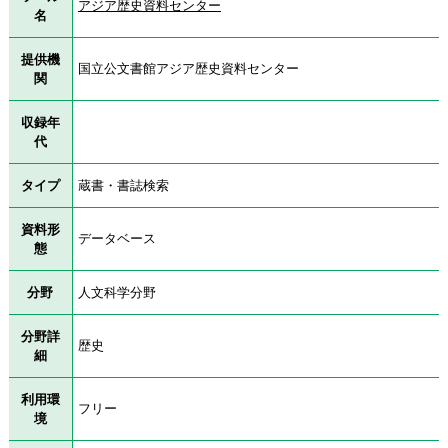
アジア歴史資料センター
名
提供機
国立公文書館アジア歴史資料センター
関
収録年
代
タイプ
蔵書・書誌検索
資料形
データベース
態
分野
人文科学分野
分野詳
歴史
細
利用環
フリー
境