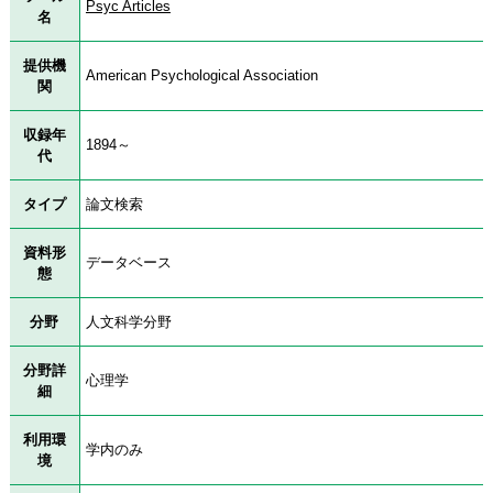
Psyc Articles
名
提供機
American Psychological Association
関
収録年
1894～
代
タイプ
論文検索
資料形
データベース
態
分野
人文科学分野
分野詳
心理学
細
利用環
学内のみ
境