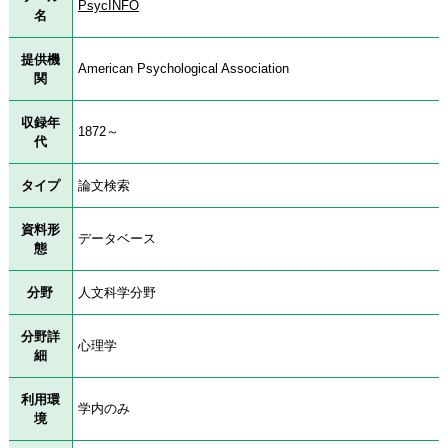
PsycINFO
名
提供機
American Psychological Association
関
収録年
1872～
代
タイプ
論文検索
資料形
データベース
態
分野
人文科学分野
分野詳
心理学
細
利用環
学内のみ
境