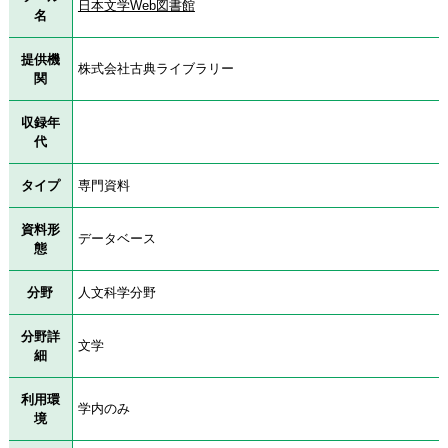
日本文学Web図書館
名
提供機
株式会社古典ライブラリー
関
収録年
代
タイプ
専門資料
資料形
データベース
態
分野
人文科学分野
分野詳
文学
細
利用環
学内のみ
境