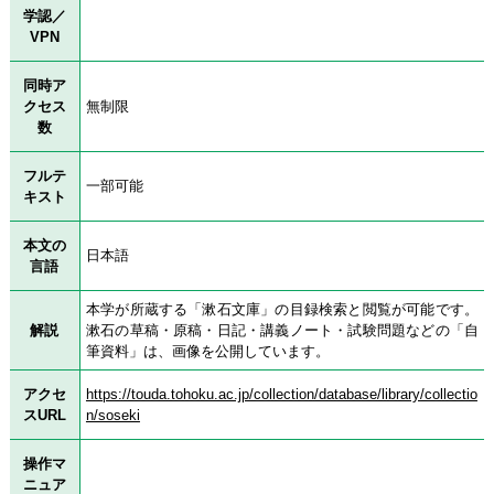
学認／
VPN
同時ア
クセス
無制限
数
フルテ
一部可能
キスト
本文の
日本語
言語
本学が所蔵する「漱石文庫」の目録検索と閲覧が可能です。
解説
漱石の草稿・原稿・日記・講義ノート・試験問題などの「自
筆資料」は、画像を公開しています。
アクセ
https://touda.tohoku.ac.jp/collection/database/library/collectio
スURL
n/soseki
操作マ
ニュア