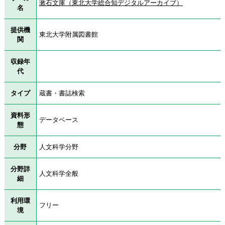
漱石文庫（東北大学総合知デジタルアーカイブ）
名
提供機
東北大学附属図書館
関
収録年
代
タイプ
蔵書・書誌検索
資料形
データベース
態
分野
人文科学分野
分野詳
人文科学全般
細
利用環
フリー
境