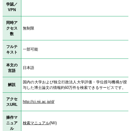
学認／
VPN
同時ア
クセス
無制限
数
フルテ
一部可能
キスト
本文の
日本語
言語
国内の大学および独立行政法人大学評価・学位授与機構が授
解説
与した博士論文の情報約60万件を検索できるサービスです。
アクセ
http://ci.nii.ac.jp/d/
スURL
操作マ
ニュア
検索マニュアル
(NII)
ル