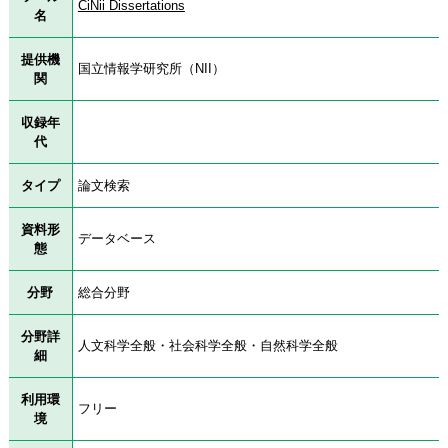
CiNii Dissertations
名
提供機
国立情報学研究所（NII）
関
収録年
代
タイプ
論文検索
資料形
データベース
態
分野
総合分野
分野詳
人文科学全般・社会科学全般・自然科学全般
細
利用環
フリー
境