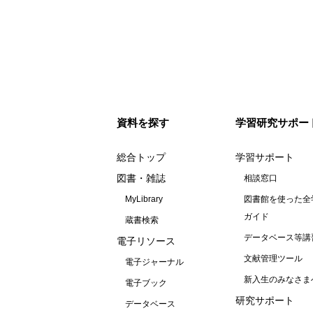
資料を探す
学習研究サポー
総合トップ
学習サポート
図書・雑誌
相談窓口
MyLibrary
図書館を使った全
ガイド
蔵書検索
データベース等講
電子リソース
文献管理ツール
電子ジャーナル
新入生のみなさま
電子ブック
研究サポート
データベース