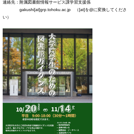
連絡先：附属図書館情報サービス課学習支援係
gakushi[at]grp.tohoku.ac.jp （[at]を@に変換してくださ
い）