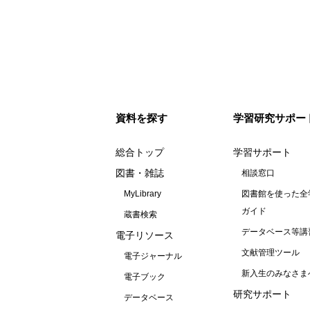
資料を探す
学習研究サポー
総合トップ
学習サポート
図書・雑誌
相談窓口
MyLibrary
図書館を使った全
ガイド
蔵書検索
データベース等講
電子リソース
文献管理ツール
電子ジャーナル
新入生のみなさま
電子ブック
研究サポート
データベース