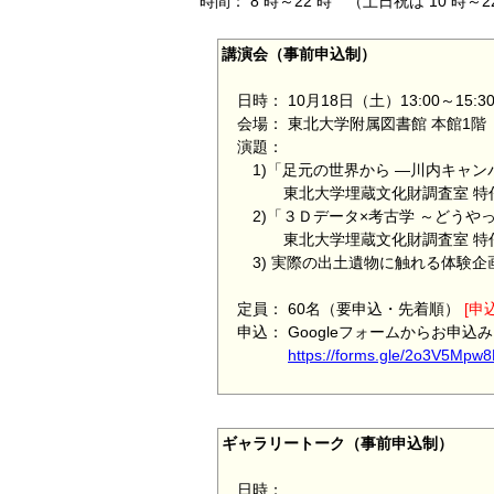
時間： 8 時～22 時 （土日祝は 10 時～
講演会（事前申込制）
日時： 10月18日（土）13:00～15:30
会場： 東北大学附属図書館 本館1階
演題：
1)「足元の世界から ―川内キャン
東北大学埋蔵文化財調査室 特任
2)「３Ｄデータ×考古学 ～どうやっ
東北大学埋蔵文化財調査室 特任
3) 実際の出土遺物に触れる体験企
定員： 60名（要申込・先着順）
[申
申込： Googleフォームからお申込
https://forms.gle/2o3V5Mpw
ギャラリートーク（事前申込制）
日時：