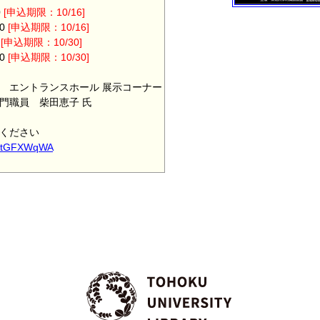
0
[申込期限：10/16]
0
[申込期限：10/16]
0
[申込期限：10/30]
0
[申込期限：10/30]
階 エントランスホール 展示コーナー
門職員 柴田恵子 氏
みください
8DtGFXWqWA