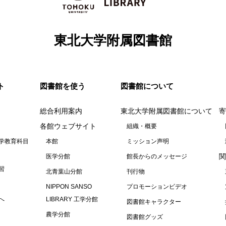
東北大学附属図書館
ト
図書館を使う
図書館について
総合利用案内
東北大学附属図書館について
寄
各館ウェブサイト
組織・概要
学教育科目
本館
ミッション声明
関
医学分館
館長からのメッセージ
習
北青葉山分館
刊行物
NIPPON SANSO
プロモーションビデオ
へ
LIBRARY 工学分館
図書館キャラクター
農学分館
図書館グッズ