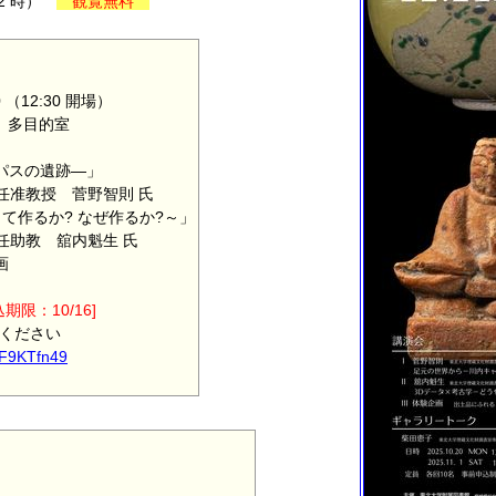
22 時）
観覧無料
 （12:30 開場）
 多目的室
パスの遺跡―」
准教授 菅野智則 氏
て作るか? なぜ作るか?～」
助教 舘内魁生 氏
画
込期限：10/16]
みください
8F9KTfn49