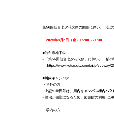
第56回仙台七夕花火祭
の開催に伴い、下記
2025年8月5日（金）15:00～21:30
■仙台市地下鉄
- 「第56回仙台七夕花火祭」に伴い、一部
https://www.kotsu.city.sendai.jp/subway/
■川内キャンパス
・学外の方
- 上記の時間帯は、
川内キャンパス構内へ立
- 帰宅が困難になるため、図書館の利用は
1
・学内の方