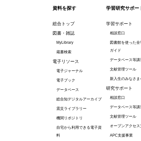
資料を探す
学習研究サポー
総合トップ
学習サポート
図書・雑誌
相談窓口
MyLibrary
図書館を使った全
ガイド
蔵書検索
データベース等講
電子リソース
文献管理ツール
電子ジャーナル
新入生のみなさま
電子ブック
研究サポート
データベース
相談窓口
総合知デジタルアーカイブ
データベース等講
震災ライブラリー
文献管理ツール
機関リポジトリ
オープンアクセス
自宅から利用できる電子資
料
APC支援事業