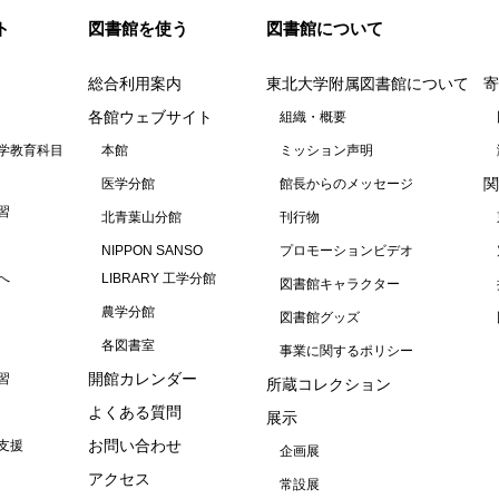
ト
図書館を使う
図書館について
総合利用案内
東北大学附属図書館について
寄
各館ウェブサイト
組織・概要
学教育科目
本館
ミッション声明
関
医学分館
館長からのメッセージ
習
北青葉山分館
刊行物
NIPPON SANSO
プロモーションビデオ
へ
LIBRARY 工学分館
図書館キャラクター
農学分館
図書館グッズ
各図書室
事業に関するポリシー
開館カレンダー
習
所蔵コレクション
よくある質問
展示
お問い合わせ
支援
企画展
アクセス
常設展