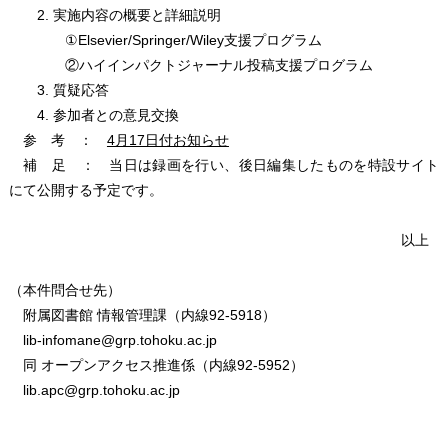
2. 実施内容の概要と詳細説明
①Elsevier/Springer/Wiley支援プログラム
②ハイインパクトジャーナル投稿支援プログラム
3. 質疑応答
4. 参加者との意見交換
参 考 ：
4月17日付お知らせ
補 足 ： 当日は録画を行い、後日編集したものを特設サイト
にて公開する予定です。
以上
（本件問合せ先）
附属図書館 情報管理課（内線92-5918）
lib-infomane@grp.tohoku.ac.jp
同 オープンアクセス推進係（内線92-5952）
lib.apc@grp.tohoku.ac.jp