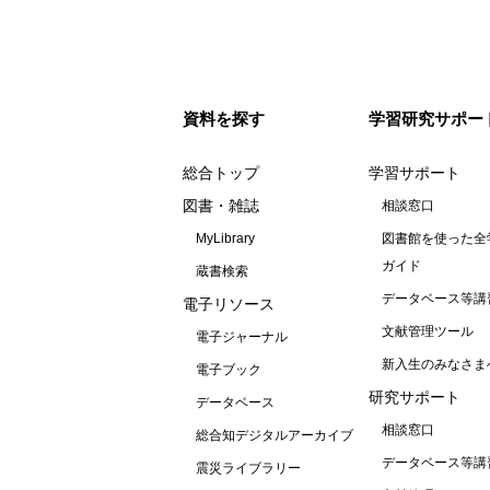
資料を探す
学習研究サポー
総合トップ
学習サポート
図書・雑誌
相談窓口
MyLibrary
図書館を使った全
ガイド
蔵書検索
データベース等講
電子リソース
文献管理ツール
電子ジャーナル
新入生のみなさま
電子ブック
研究サポート
データベース
相談窓口
総合知デジタルアーカイブ
データベース等講
震災ライブラリー