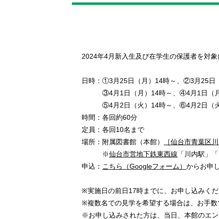
2024年4月新入生及び在学生の保護者を対
日時：①3月25日（月）14時～、②3月25日
③4月1日（月）14時～、④4月1日（月
⑤4月2日（火）14時～、⑥4月2日（火
時間：各回約60分
定員：各回10名まで
場所：附属図書館（本館）
［仙台市青葉区川内
※
仙台市営地下鉄東西線
「川内駅」「
申込：
こちら（Googleフォーム）
からお申
※実施日の前日17時までに、お申し込みく
※複数名での見学を希望する場合は、お手数
※お申し込みされた方は、当日、本館のエン