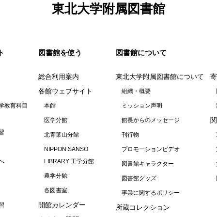
東北大学附属図書館
ト
図書館を使う
図書館について
総合利用案内
東北大学附属図書館について
寄
各館ウェブサイト
組織・概要
学教育科目
本館
ミッション声明
関
医学分館
館長からのメッセージ
習
北青葉山分館
刊行物
NIPPON SANSO
プロモーションビデオ
へ
LIBRARY 工学分館
図書館キャラクター
農学分館
図書館グッズ
各図書室
事業に関するポリシー
開館カレンダー
習
所蔵コレクション