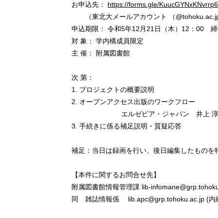
お申込先：
https://forms.gle/KuucGYNxKNvrrp
（東北大メールアカウント （@tohoku.ac
申込期限： 令和5年12月21日（木）12：00 
対 象： 学内構成員限定
主 催： 附属図書館
次 第：
1. プロジェクトの概要説明
2. オープンアクセス出版のワークフロー
エルゼビア・ジャパン 井上 淳
3. 手続きに係る補足説明・質疑応答
補足：当日は録画を行い、後日編集したものを
【本件に関するお問合せ先】
附属図書館情報管理課 lib-infomane@grp.tohoku
同 雑誌情報係 lib.apc@grp.tohoku.ac.jp (内線