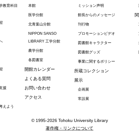
学教育科目
本館
ミッション声明
関
医学分館
館長からのメッセージ
習
北青葉山分館
刊行物
NIPPON SANSO
プロモーションビデオ
へ
LIBRARY 工学分館
図書館キャラクター
農学分館
図書館グッズ
各図書室
事業に関するポリシー
開館カレンダー
習
所蔵コレクション
よくある質問
展示
お問い合わせ
支援
企画展
アクセス
常設展
考えよう
© 1995-2026 Tohoku University Library
著作権・リンクについて