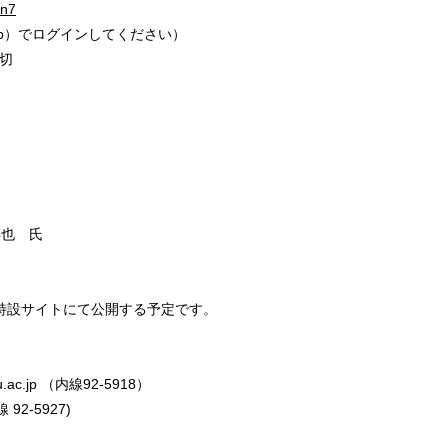
6n7
.jp）でログインしてください）
締切
也 氏
特設サイトにて公開する予定です。
.ac.jp （内線92-5918）
 92-5927)