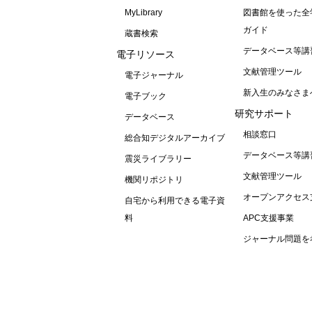
MyLibrary
図書館を使った全
ガイド
蔵書検索
データベース等講
電子リソース
文献管理ツール
電子ジャーナル
新入生のみなさま
電子ブック
研究サポート
データベース
相談窓口
総合知デジタルアーカイブ
データベース等講
震災ライブラリー
文献管理ツール
機関リポジトリ
オープンアクセス
自宅から利用できる電子資
料
APC支援事業
ジャーナル問題を