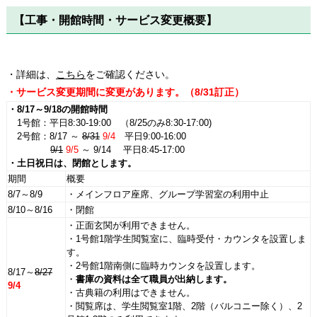
【工事・開館時間・サービス変更概要】
・詳細は、
こちら
をご確認ください。
・サービス変更期間に変更があります。（8/31訂正）
・8/17～9/18の開館時間
1号館：平日8:30-19:00 （8/25のみ8:30-17:00)
2号館：8/17 ～
8/31
9/4
平日9:00-16:00
9/1
9/5
～ 9/14 平日8:45-17:00
・土日祝日は、閉館とします。
期間
概要
8/7～8/9
・メインフロア座席、グループ学習室の利用中止
8/10～8/16
・閉館
・正面玄関が利用できません。
・1号館1階学生閲覧室に、臨時受付・カウンタを設置しま
す。
・2号館1階南側に臨時カウンタを設置します。
8/17～
8/27
・
書庫の資料は全て職員が出納します。
9/4
・古典籍の利用はできません。
・閲覧席は、学生閲覧室1階、2階（バルコニー除く）、2