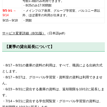
号館1-3階のみ利用できます。
・8/25のみ17:00閉館
9/5
9/1
～
・メインフロア座席、グループ学習室、バルコニー席以
9/14
外、ほぼ通常の利用が出来ます。
9/15～9/18
・閉館
サービス変更詳細（8/31版）
（日本語pdf）
【夏季の貸出延長について】
・8/17～8/31の書庫の資料の利用は、すべて、職員による出納方式
とします。
・8/17～8/27は、グローバル学習室・資料室の資料は利用できませ
ん。
・6/23～8/31に貸出する書庫の資料は、返却期限を10/12に延長しま
す。
・7/14～9/21に貸出する学生閲覧室・グローバル学習室の資料は、
返却期限を10/12に延長します。