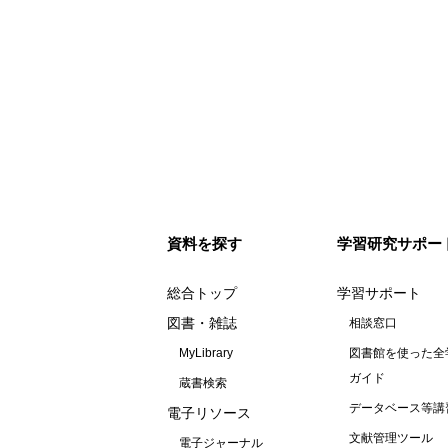
資料を探す
学習研究サポー
総合トップ
学習サポート
図書・雑誌
相談窓口
MyLibrary
図書館を使った全
ガイド
蔵書検索
データベース等講
電子リソース
文献管理ツール
電子ジャーナル