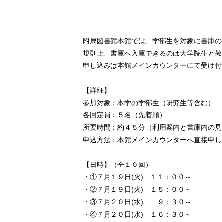
附属図書館本館では、学部生を対象に書庫の
規則上、書庫へ入庫できるのは大学院生と教
申し込みは本館メインカウンターにて受け付
【詳細】
参加対象：本学の学部生（研究生等含む）
各回定員：５名（先着順）
所要時間：約４５分（利用案内と書庫内の見
申込方法：本館メインカウンターへ直接申し
【日時】（全１０回）
・①７月１９日(火) １１：００～
・②７月１９日(火) １５：００～
・③７月２０日(水) ９：３０～
・④７月２０日(水) １６：３０～