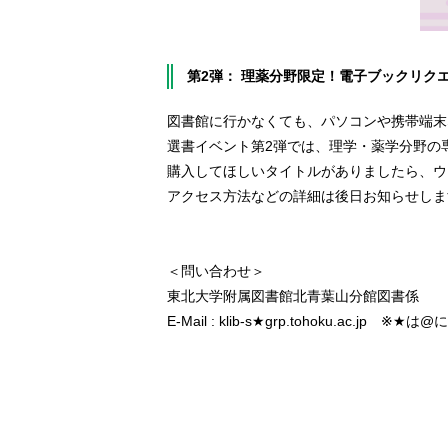
第2弾： 理薬分野限定！電子ブックリク
図書館に行かなくても、パソコンや携帯端末
選書イベント第2弾では、理学・薬学分野の
購入してほしいタイトルがありましたら、ウ
アクセス方法などの詳細は後日お知らせしま
＜問い合わせ＞
東北大学附属図書館北青葉山分館図書係
E-Mail : klib-s★grp.tohoku.ac.jp