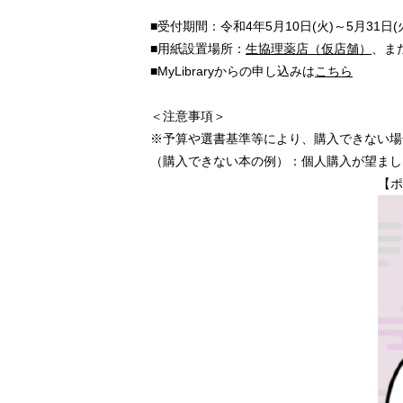
■受付期間：令和4年5月10日(火)～5月31日(
■用紙設置場所：
生協理薬店（仮店舗）
、ま
■MyLibraryからの申し込みは
こちら
＜注意事項＞
※予算や選書基準等により、購入できない場
（購入できない本の例）：個人購入が望まし
【ポ