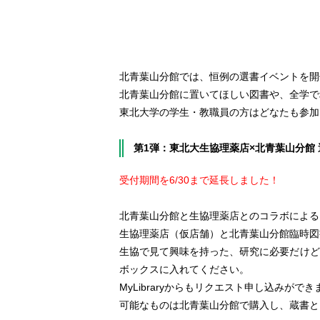
北青葉山分館では、恒例の選書イベントを開
北青葉山分館に置いてほしい図書や、全学で
東北大学の学生・教職員の方はどなたも参加
第1弾：東北大生協理薬店×北青葉山分館 選書まつ
受付期間を6/30まで延長しました！
北青葉山分館と生協理薬店とのコラボによる
生協理薬店（仮店舗）と北青葉山分館臨時図
生協で見て興味を持った、研究に必要だけど
ボックスに入れてください。
MyLibraryからもリクエスト申し込みができ
可能なものは北青葉山分館で購入し、蔵書と