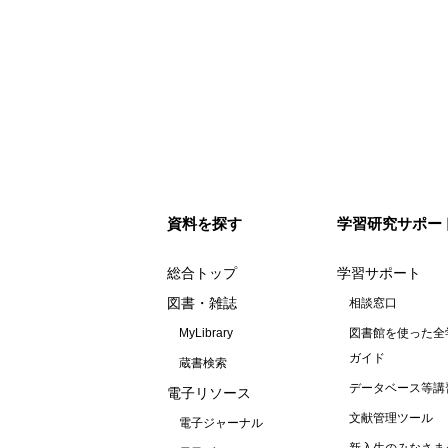
資料を探す
学習研究サポー
総合トップ
学習サポート
図書・雑誌
相談窓口
MyLibrary
図書館を使った全
ガイド
蔵書検索
データベース等講
電子リソース
文献管理ツール
電子ジャーナル