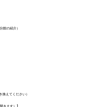
分館の紹介）
(*を@に置き換えてください）
が開きます）】