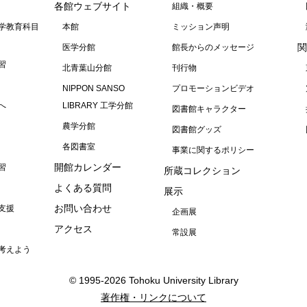
各館ウェブサイト
組織・概要
学教育科目
本館
ミッション声明
関
医学分館
館長からのメッセージ
習
北青葉山分館
刊行物
NIPPON SANSO
プロモーションビデオ
へ
LIBRARY 工学分館
図書館キャラクター
農学分館
図書館グッズ
各図書室
事業に関するポリシー
開館カレンダー
習
所蔵コレクション
よくある質問
展示
お問い合わせ
支援
企画展
アクセス
常設展
考えよう
© 1995-2026 Tohoku University Library
著作権・リンクについて