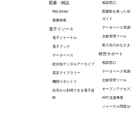
図書・雑誌
相談窓口
MyLibrary
図書館を使った全
ガイド
蔵書検索
データベース等講
電子リソース
文献管理ツール
電子ジャーナル
新入生のみなさま
電子ブック
研究サポート
データベース
相談窓口
総合知デジタルアーカイブ
データベース等講
震災ライブラリー
文献管理ツール
機関リポジトリ
オープンアクセス
自宅から利用できる電子資
料
APC支援事業
ジャーナル問題を