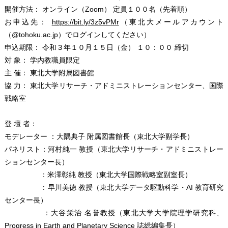
開催方法： オンライン（Zoom） 定員１００名（先着順）
お申込先：
https://bit.ly/3z5vPMr
（東北大メールアカウント
（@tohoku.ac.jp）でログインしてください）
申込期限： 令和３年１０月１５日（金） １０：００ 締切
対 象： 学内教職員限定
主 催： 東北大学附属図書館
協 力： 東北大学リサーチ・アドミニストレーションセンター、国際
戦略室
登 壇 者：
モデレーター ：大隅典子 附属図書館長（東北大学副学長）
パネリスト：河村純一 教授（東北大学リサーチ・アドミニストレー
ションセンター長）
：米澤彰純 教授（東北大学国際戦略室副室長）
：早川美徳 教授（東北大学データ駆動科学・AI 教育研究
センター長）
：大谷栄治 名誉教授（東北大学大学院理学研究科、
Progress in Earth and Planetary Science 誌総編集長）