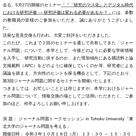
去る、5月27日開催のセミナー
「『「研究のマス化』とデジタル時代
における研究評価 ― 研究評価は変わる必要があるか？」
には、多数
の教職員の皆様のご参加をいただき、誠にありがとうございまし
た。
活発な意見交換も行われ、大変ご好評をいただきました。
このたび、これまで２回のセミナーを通じて共有してきた「ジャー
ナル問題」について、本学として、今後どのように必要な学術情報
を入手し、研究活動に供するのか、また増加傾向にある購読料と論
文掲載料（APC）をどのように確保していくのか等、研究者による
議論を踏まえ、方向性のヒントを探る機会として、下記のとおり、
第3回ジャーナル問題に関するセミナーを開催いたします。
つきましては、お忙しいこととは存じますが、本学におけるジャー
ナル問題について、情報交換の場としてご活用いただきたく、ご参
加のほど、何卒よろしくお願い申し上げます。
演 題： ジャーナル問題トークセッション in Tohoku University「東
北大学のジャーナル問題を考える」
開催日時： 令和３年１０月１８日（月） １３：３０ ～ １５：３０