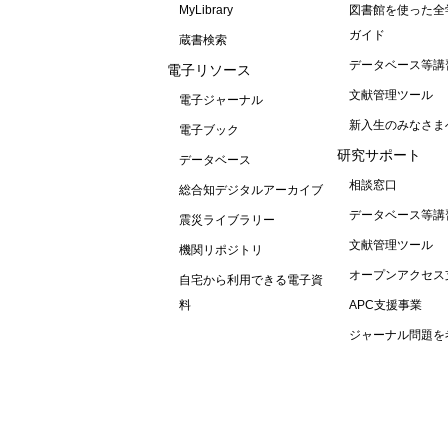
MyLibrary
図書館を使った全
ガイド
蔵書検索
データベース等講
電子リソース
文献管理ツール
電子ジャーナル
新入生のみなさま
電子ブック
研究サポート
データベース
相談窓口
総合知デジタルアーカイブ
データベース等講
震災ライブラリー
文献管理ツール
機関リポジトリ
オープンアクセス
自宅から利用できる電子資
料
APC支援事業
ジャーナル問題を