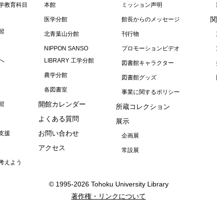
学教育科目
本館
ミッション声明
関
医学分館
館長からのメッセージ
習
北青葉山分館
刊行物
NIPPON SANSO
プロモーションビデオ
へ
LIBRARY 工学分館
図書館キャラクター
農学分館
図書館グッズ
各図書室
事業に関するポリシー
開館カレンダー
習
所蔵コレクション
よくある質問
展示
お問い合わせ
支援
企画展
アクセス
常設展
考えよう
© 1995-2026 Tohoku University Library
著作権・リンクについて