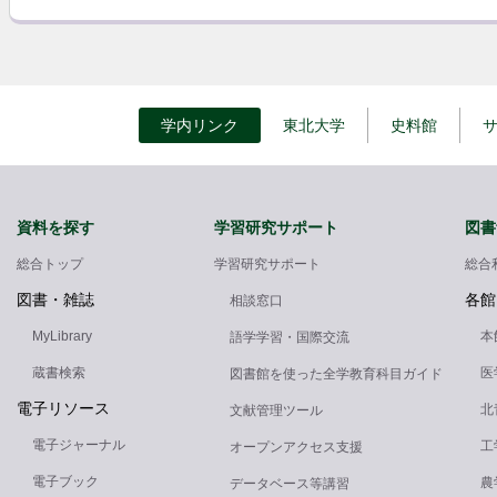
学内リンク
東北大学
史料館
資料を探す
学習研究サポート
図書
総合トップ
学習研究サポート
総合
図書・雑誌
各館
相談窓口
MyLibrary
本
語学学習・国際交流
蔵書検索
医
図書館を使った全学教育科目ガイド
電子リソース
北
文献管理ツール
電子ジャーナル
工
オープンアクセス支援
電子ブック
農
データベース等講習