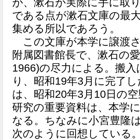
が、漱石が実際に手に取
である点が漱石文庫の最
集める所以であろう。
この文庫が本学に譲渡さ
附属図書館長で、漱石の愛弟
1966)の尽力による。搬入
り、昭和19年3月に完了
は、昭和20年3月10日の
研究の重要資料は、本学
なる。ちなみに小宮豊隆
次のように回想している