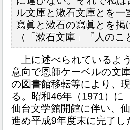
に違ひない。それで私は
ル文庫と漱石文庫とを一
寫眞と漱石の寫眞とを掲
（「漱石文庫」『人のこ
上に述べられているよう
意向で恩師ケーベルの文
の図書館移転等により、
る。昭和46年（1971）
仙台文学館開館に伴い、
進め平成9年度末に完了し