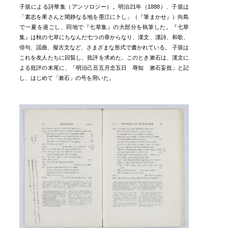
子規による詩華集（アンソロジー）。明治21年（1888）、子規は
「素志を果さんと閑静なる地を墨江に卜し」（『筆まかせ』）向島
で一夏を過ごし、同地で『七草集』の大部分を執筆した。『七草
集』は秋の七草にちなんだ七つの章からなり、漢文、漢詩、和歌、
俳句、謡曲、擬古文など、さまざまな形式で書かれている。 子規は
これを友人たちに回覧し、批評を求めた。このとき漱石は、漢文に
よる批評の末尾に、「明治己丑五月念五日 辱知 漱石妄批」と記
し、はじめて「漱石」の号を用いた。