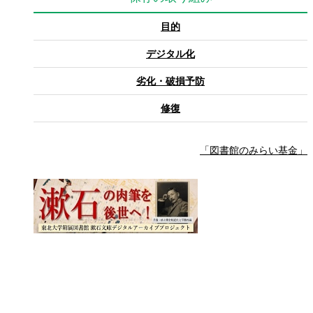
目的
デジタル化
劣化・破損予防
修復
「図書館のみらい基金」