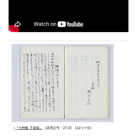
（
『七艸集 子規稿』
（請求記号：27-22 112コマ目）