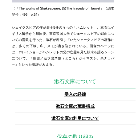
（
『The works of Shakespeare. (5)The tragedy of Hamlet』
（請求
記号：496 p.24）
シェイクスピアの作品集全5冊のうちの「ハムレット」。漱石はイ
ギリス留学から帰国後、東京帝国大学でシェークスピアの戯曲につ
いての講義を行った。漱石が所有していたシェークスピアの著作に
は、多くの下線、印、メモが書き込まれている。画像のページに
は、ホレイショーがハムレットの父の亡霊を見た顛末を語るシーン
について、「幽霊ノ話ヲ出ス処（ところ）少々マズシ。余ナラバ
～」といった批評がみえる。
漱石文庫について
受入の経緯
漱石文庫の蔵書構成
漱石文庫の利用について
保存の取り組み