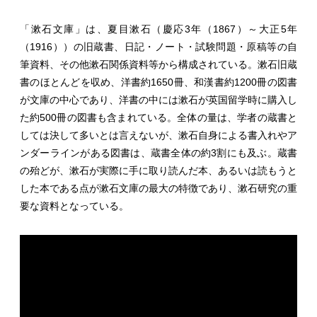
「漱石文庫」は、夏目漱石（慶応3年（1867）～大正5年
（1916））の旧蔵書、日記・ノート・試験問題・原稿等の自
筆資料、その他漱石関係資料等から構成されている。漱石旧蔵
書のほとんどを収め、洋書約1650冊、和漢書約1200冊の図書
が文庫の中心であり、洋書の中には漱石が英国留学時に購入し
た約500冊の図書も含まれている。全体の量は、学者の蔵書と
しては決して多いとは言えないが、漱石自身による書入れやア
ンダーラインがある図書は、蔵書全体の約3割にも及ぶ。蔵書
の殆どが、漱石が実際に手に取り読んだ本、あるいは読もうと
した本である点が漱石文庫の最大の特徴であり、漱石研究の重
要な資料となっている。