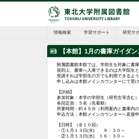
情報検索
学習サポート
研究サ
【本館】1月の書庫ガイダン
附属図書館本館では、学部生を対象に書
規則上、書庫へ入庫できるのは大学院生
受講すれば学部生の方でも利用できるよ
申し込みは本館メインカウンターにて受
【詳細】
参加対象：本学の学部生（研究生等含む
各回定員：５名（先着順）
所要時間：約４５分（利用案内と書庫内
申込方法：本館メインカウンターへ直接
【日時】（全１０回）
・①１月１３日(水) ９：３０～
・②１月１３日(水) １６：３０～