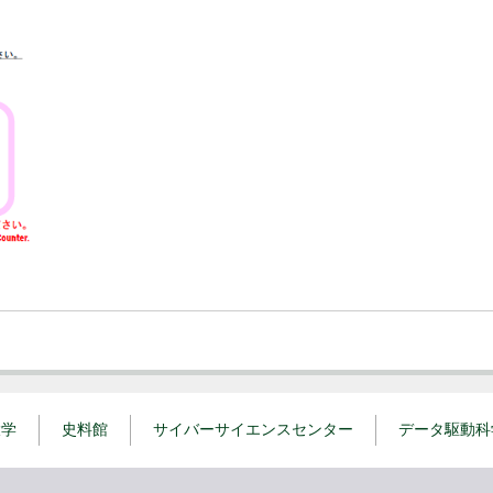
）
大学
史料館
サイバーサイエンスセンター
データ駆動科