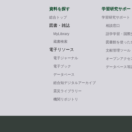
資料を探す
学習研究サポー
総合トップ
学習研究サポート
図書・雑誌
相談窓口
MyLibrary
語学学習・国際
蔵書検索
図書館を使った
電子リソース
文献管理ツール
電子ジャーナル
オープンアクセ
電子ブック
データベース等
データベース
総合知デジタルアーカイブ
震災ライブラリー
機関リポジトリ