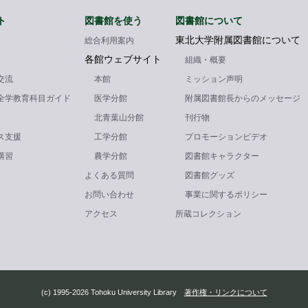
ト
図書館を使う
図書館について
東北大学附属図書館について
総合利用案内
各館ウェブサイト
組織・概要
交流
本館
ミッション声明
全学教育科目ガイド
医学分館
附属図書館長からのメッセージ
北青葉山分館
刊行物
ス支援
工学分館
プロモーションビデオ
講習
農学分館
図書館キャラクター
よくある質問
図書館グッズ
お問い合わせ
事業に関するポリシー
アクセス
所蔵コレクション
(c) 1995-2026 Tohoku University Library
著作権・リンクについて