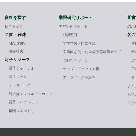
資料を探す
学習研究サポート
図書
総合トップ
学習研究サポート
総合
図書・雑誌
各館
相談窓口
MyLibrary
語学学習・国際交流
本
蔵書検索
図書館を使った全学教育科目ガイド
医
電子リソース
文献管理ツール
北
電子ジャーナル
オープンアクセス支援
工
電子ブック
データベース等講習
農
データベース
よく
総合知デジタルアーカイブ
お問
震災ライブラリー
アク
機関リポジトリ