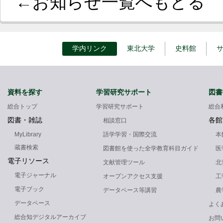
←お知らせ一覧へもどる
学内リンク
東北大学
史料館
資料を探す
学習研究サポート
図書
総合トップ
学習研究サポート
総合
図書・雑誌
各館
相談窓口
MyLibrary
語学学習・国際交流
本
蔵書検索
図書館を使った全学教育科目ガイド
医
電子リソース
文献管理ツール
北
電子ジャーナル
オープンアクセス支援
工
電子ブック
データベース等講習
農
データベース
よく
総合知デジタルアーカイブ
お問