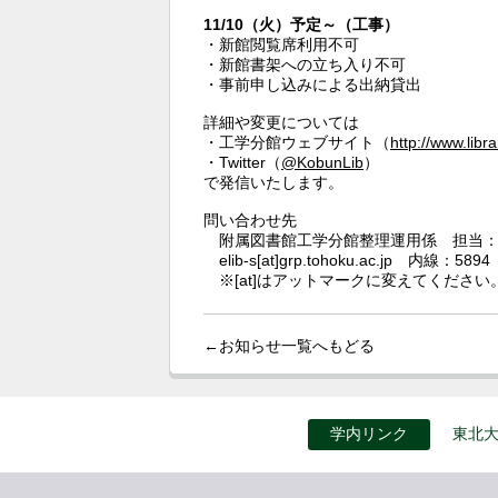
11/10（火）予定～（工事）
・新館閲覧席利用不可
・新館書架への立ち入り不可
・事前申し込みによる出納貸出
詳細や変更については
・工学分館ウェブサイト（
http://www.libr
・Twitter（
@KobunLib
）
で発信いたします。
問い合わせ先
附属図書館工学分館整理運用係 担当：
elib-s[at]grp.tohoku.ac.jp 内線：5894
※[at]はアットマークに変えてください
←お知らせ一覧へもどる
学内リンク
東北