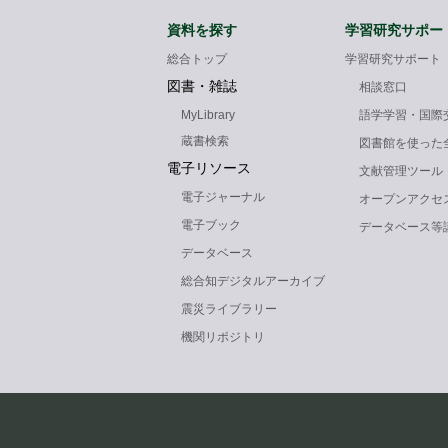
資料を探す
学習研究サポー
総合トップ
学習研究サポート
図書・雑誌
相談窓口
MyLibrary
語学学習・国際
蔵書検索
図書館を使った
電子リソース
文献管理ツール
電子ジャーナル
オープンアクセ
電子ブック
データベース等
データベース
総合知デジタルアーカイブ
震災ライブラリー
機関リポジトリ