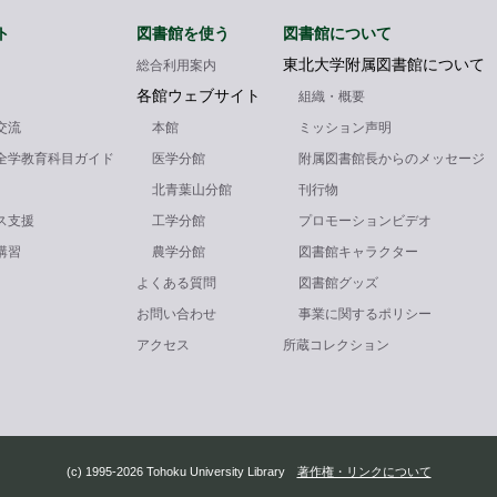
ト
図書館を使う
図書館について
東北大学附属図書館について
総合利用案内
各館ウェブサイト
組織・概要
交流
本館
ミッション声明
全学教育科目ガイド
医学分館
附属図書館長からのメッセージ
北青葉山分館
刊行物
ス支援
工学分館
プロモーションビデオ
講習
農学分館
図書館キャラクター
よくある質問
図書館グッズ
お問い合わせ
事業に関するポリシー
アクセス
所蔵コレクション
(c) 1995-2026 Tohoku University Library
著作権・リンクについて