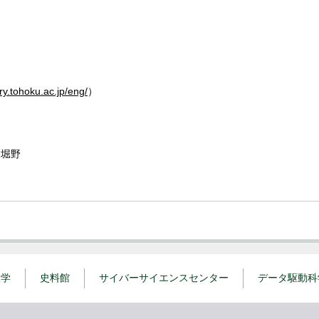
ary.tohoku.ac.jp/eng/
）
堀野
。
大学
史料館
サイバーサイエンスセンター
データ駆動科