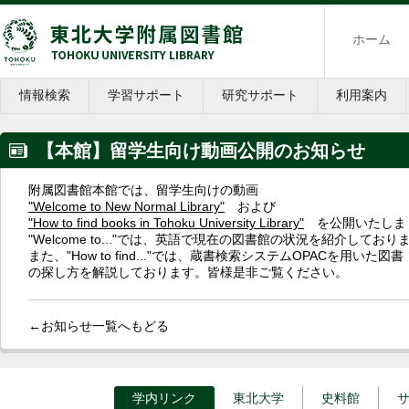
ホーム
情報検索
学習サポート
研究サポート
利用案内
【本館】留学生向け動画公開のお知らせ
附属図書館本館では、留学生向けの動画
"Welcome to New Normal Library"
および
"How to find books in Tohoku University Library"
を公開いたしま
"Welcome to..."では、英語で現在の図書館の状況を紹介しており
また、"How to find..."では、蔵書検索システムOPACを用いた
の探し方を解説しております。皆様是非ご覧ください。
←お知らせ一覧へもどる
学内リンク
東北大学
史料館