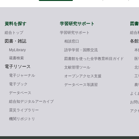
資料を探す
学習研究サポート
図書
総合トップ
学習研究サポート
総合
図書・雑誌
各館
相談窓口
MyLibrary
語学学習・国際交流
本
蔵書検索
図書館を使った全学教育科目ガイド
医
電子リソース
文献管理ツール
北
電子ジャーナル
オープンアクセス支援
工
電子ブック
データベース等講習
農
データベース
よく
総合知デジタルアーカイブ
お問
震災ライブラリー
アク
機関リポジトリ