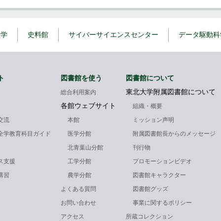
大学
史料館
サイバーサイエンスセンター
データ駆動科
ト
図書館を使う
図書館について
東北大学附属図書館について
総合利用案内
各館ウェブサイト
組織・概要
交流
本館
ミッション声明
全学教育科目ガイド
医学分館
附属図書館長からのメッセージ
北青葉山分館
刊行物
ス支援
工学分館
プロモーションビデオ
講習
農学分館
図書館キャラクター
よくある質問
図書館グッズ
お問い合わせ
事業に関するポリシー
アクセス
所蔵コレクション