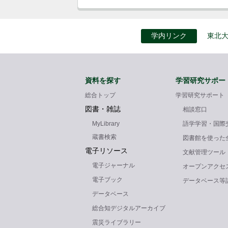
学内リンク
東北
資料を探す
学習研究サポー
総合トップ
学習研究サポート
図書・雑誌
相談窓口
MyLibrary
語学学習・国際
蔵書検索
図書館を使った
電子リソース
文献管理ツール
電子ジャーナル
オープンアクセ
電子ブック
データベース等
データベース
総合知デジタルアーカイブ
震災ライブラリー