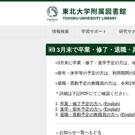
情報検索
学習サポート
研究サ
3月末で卒業・修了・退職・
○3月末に卒業・修了・進学予定の方は、令
○留年・休学等の予定の方は、利用期間の
○退職・異動予定の教職員の方は、令和2年
＊詳細は下記PDFにてご確認ください。
1.
卒業・修了予定の方へ
(
English
)
2.
進学・留年予定の方へ
(
English
)
3.
退職・異動予定の教職員の方へ
(
Englis
←お知らせ一覧へもどる