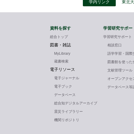
学内リンク
東北
資料を探す
学習研究サポー
総合トップ
学習研究サポート
図書・雑誌
相談窓口
MyLibrary
語学学習・国際
蔵書検索
図書館を使った
電子リソース
文献管理ツール
電子ジャーナル
オープンアクセ
電子ブック
データベース等
データベース
総合知デジタルアーカイブ
震災ライブラリー
機関リポジトリ