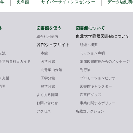
大学
史料館
サイバーサイエンスセンター
データ駆動科
ト
図書館を使う
図書館について
東北大学附属図書館について
総合利用案内
各館ウェブサイト
組織・概要
交流
本館
ミッション声明
全学教育科目ガイド
医学分館
附属図書館長からのメッセージ
北青葉山分館
刊行物
ス支援
工学分館
プロモーションビデオ
講習
農学分館
図書館キャラクター
よくある質問
図書館グッズ
お問い合わせ
事業に関するポリシー
アクセス
所蔵コレクション