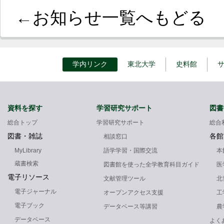
←お知らせ一覧へもどる
学内リンク
東北大学
史料館
資料を探す
学習研究サポート
図書
総合トップ
学習研究サポート
総合
図書・雑誌
各館
相談窓口
MyLibrary
語学学習・国際交流
本
蔵書検索
図書館を使った全学教育科目ガイド
医
電子リソース
文献管理ツール
北
電子ジャーナル
オープンアクセス支援
工
電子ブック
データベース等講習
農
データベース
よく