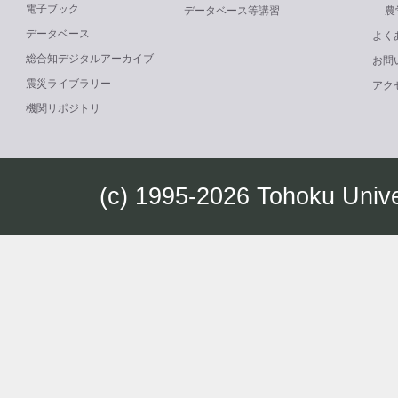
電子ブック
データベース等講習
農
データベース
よく
総合知デジタルアーカイブ
お問
震災ライブラリー
アク
機関リポジトリ
(c) 1995-2026 Tohoku Univ