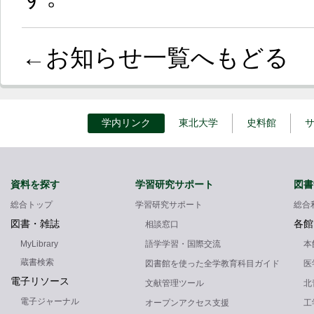
←お知らせ一覧へもどる
学内リンク
東北大学
史料館
資料を探す
学習研究サポート
図書
総合トップ
学習研究サポート
総合
図書・雑誌
各館
相談窓口
MyLibrary
語学学習・国際交流
本
蔵書検索
図書館を使った全学教育科目ガイド
医
電子リソース
文献管理ツール
北
電子ジャーナル
オープンアクセス支援
工