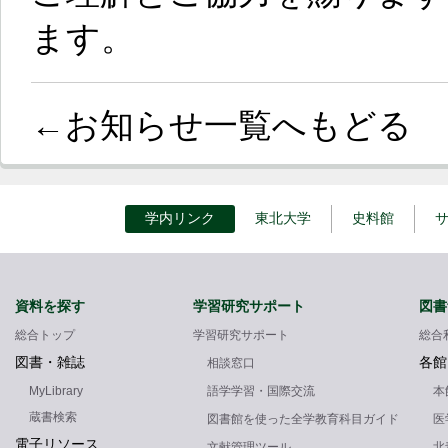
ます。
←お知らせ一覧へもどる
学内リンク
東北大学
史料館
資料を探す
学習研究サポート
図書
総合トップ
学習研究サポート
総合
図書・雑誌
各館
相談窓口
MyLibrary
語学学習・国際交流
本
蔵書検索
図書館を使った全学教育科目ガイド
医
電子リソース
文献管理ツール
北