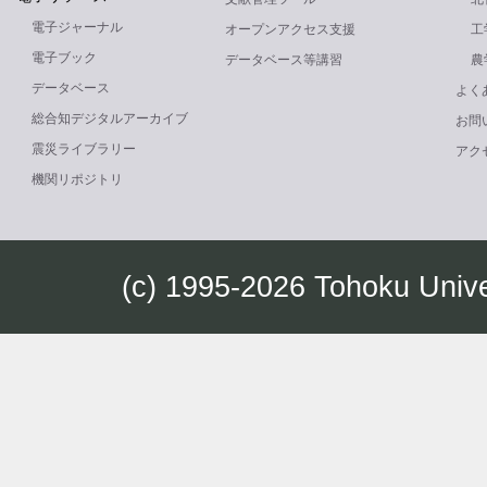
電子ジャーナル
オープンアクセス支援
工
電子ブック
データベース等講習
農
データベース
よく
総合知デジタルアーカイブ
お問
震災ライブラリー
アク
機関リポジトリ
(c) 1995-2026 Tohoku Univ