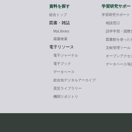
資料を探す
学習研究サポー
総合トップ
学習研究サポート
図書・雑誌
相談窓口
MyLibrary
語学学習・国際
蔵書検索
図書館を使った
電子リソース
文献管理ツール
電子ジャーナル
オープンアクセ
電子ブック
データベース等
データベース
総合知デジタルアーカイブ
震災ライブラリー
機関リポジトリ