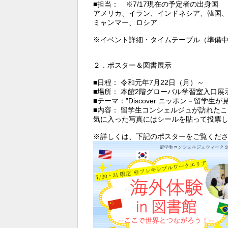
■担当： ※7/17現在の予定者の出身国
アメリカ、イラン、インドネシア、韓国
ミャンマー、ロシア
※イベント詳細・タイムテーブル（準備
２．ポスター＆図書展示
■日程： 令和元年7月22日（月）～
■場所： 本館2階グローバル学習室入口
■テーマ：”Discover ニッポン－留学生
■内容： 留学生コンシェルジュが訪れた
気に入った写真にはシールを貼って投票
※詳しくは、下記のポスターをご覧くださ