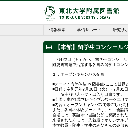
情報検索
学習サポート
研究サ
【本館】留学生コンシェルジュ・
7月22日（月）から、留学生コンシェルジ
附属図書館で活躍する各国の留学生コン
１．オープンキャンパス企画
■テーマ：海外体験 in 図書館-ここで世界
■日程：令和元年7月30日（火）・7月31日（水
※事前申込不要・出入り自由です。
■会場：本館1階フレキシブルワークエリ
■内容：オープンキャンパスで来館した高
また、各国の体験ブースでは、ミニ会話
会場には、英語や中国語などに翻訳され
来場された方には、先着順でオリジナル
本学教員・院生・学生のみなさんの参加