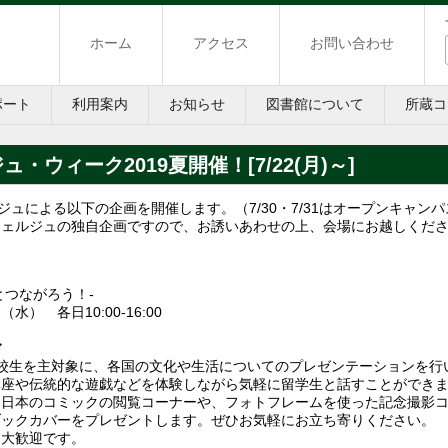
ホーム
アクセス
お問い合わせ
ポート
利用案内
お知らせ
図書館について
所蔵コ
ウィーク2019夏開催！[7/22(月)～]
ュによる以下の企画を開催します。（7/30・7/31はオープンキャン
シェルジュの独自企画ですので、お誘いあわせの上、会場にお越しくだ
とつながろう！-
） 各日10:00-16:00
ア
校生を主対象に、各国の文化や生活についてのプレゼンテーションを行
講座や伝統的な遊戯などを体験しながら気軽に留学生と話すことができ
た日本のコミックの閲覧コーナーや、フォトフレームを使った記念撮影
ブックカバーをプレゼントします。ぜひお気軽にお立ち寄りください。
も大歓迎です。