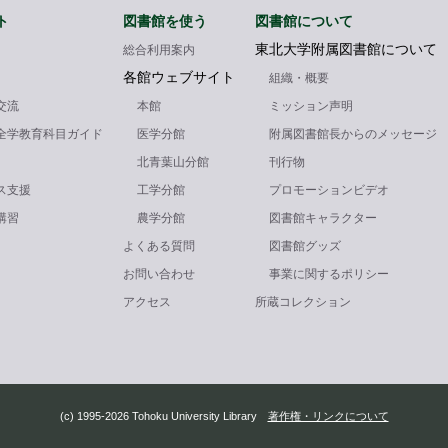
ト
図書館を使う
図書館について
東北大学附属図書館について
総合利用案内
各館ウェブサイト
組織・概要
交流
本館
ミッション声明
全学教育科目ガイド
医学分館
附属図書館長からのメッセージ
北青葉山分館
刊行物
ス支援
工学分館
プロモーションビデオ
講習
農学分館
図書館キャラクター
よくある質問
図書館グッズ
お問い合わせ
事業に関するポリシー
アクセス
所蔵コレクション
(c) 1995-2026 Tohoku University Library
著作権・リンクについて