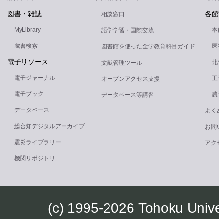
図書・雑誌
各館
相談窓口
MyLibrary
本
語学学習・国際交流
蔵書検索
医
図書館を使った全学教育科目ガイド
電子リソース
北
文献管理ツール
電子ジャーナル
工
オープンアクセス支援
電子ブック
農
データベース等講習
データベース
よく
総合知デジタルアーカイブ
お問
震災ライブラリー
アク
機関リポジトリ
(c) 1995-2026 Tohoku Univ