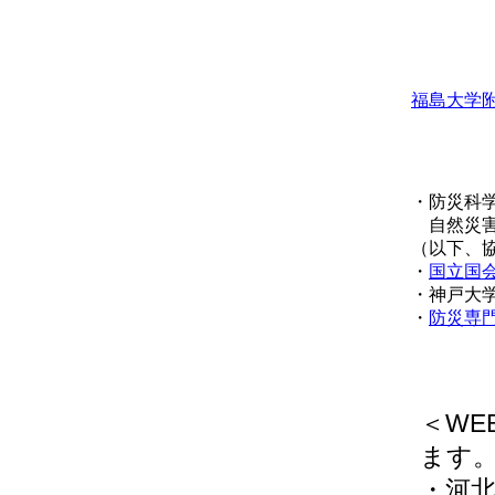
福島大学
・防災科
自然災害
（以下、
・
国立国
・神戸大
・
防災専
＜W
ます
・河北新