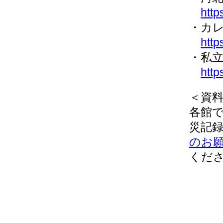
http
・カ
http
・私
http
＜資
各館
災記
のお
くだ