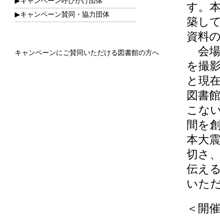
▶キャンペーン呼びかけ団体
す。本
▶キャンペーン賛同・協力団体
築し
資料
会場
キャンペーンにご賛同いただける図書館の方へ
を撮
と現
図書
こな
間を
本大
切さ
伝える
いた
＜開