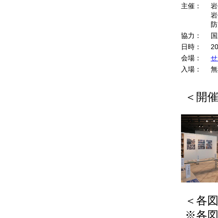
主催：
岩
岩
防
協力：
国
日時：
2
会場：
せ
入場：
無
＜開
＜各
※各