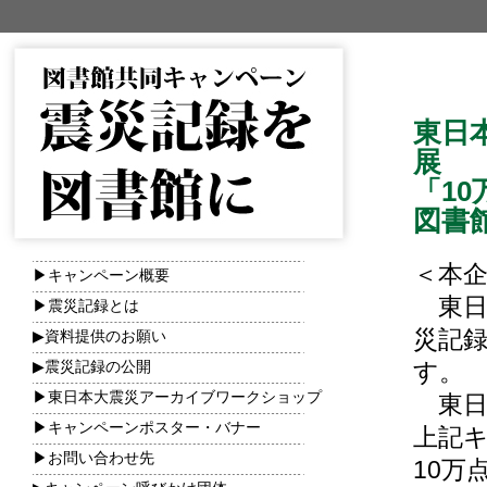
東日
展
「1
図書
＜本
▶キャンペーン概要
東日
▶震災記録とは
災記
▶資料提供のお願い
▶震災記録の公開
す。
▶東日本大震災アーカイブワークショップ
東日
▶キャンペーンポスター・バナー
上記
▶お問い合わせ先
10